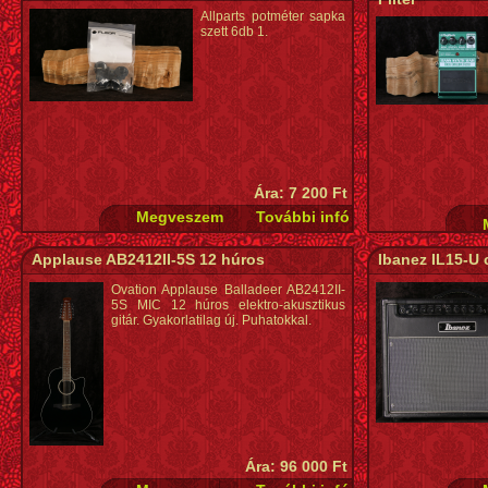
Allparts potméter sapka
szett 6db 1.
Ára: 7 200 Ft
Applause AB2412II-5S 12 húros
Ibanez IL15-U
Ovation Applause Balladeer AB2412II-
5S MIC 12 húros elektro-akusztikus
gitár. Gyakorlatilag új. Puhatokkal.
Ára: 96 000 Ft