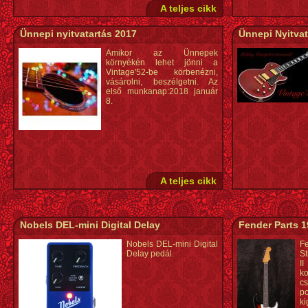
A teljes cikk
Ünnepi nyitvatartás 2017
Ünnepi Nyitvat
Amikor az Ünnepek
környékén lehet jönni a
Vintage'52-be körbenézni,
vásárolni, beszélgetni. Az
első munkanap:2018 január
8.
A teljes cikk
Nobels DEL-mini Digital Delay
Fender Parts 1
Nobels DEL-mini Digital
F
Delay pedál.
St
II
ko
c
po
ki