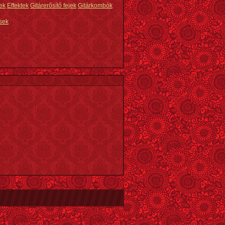
ek
Effektek
Gitárerősítő fejek
Gitárkombók
sek