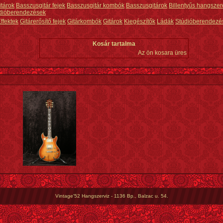
itárok
Basszusgitár fejek
Basszusgitár kombók
Basszusgitárok
Billentyűs hangszer
dióberendezések
ffektek
Gitárerősítő fejek
Gitárkombók
Gitárok
Kiegészítők
Ládák
Stúdióberendezé
Kosár tartalma
Az ön kosara üres
Vintage'52 Hangszerviz - 1136 Bp., Balzac u. 54.