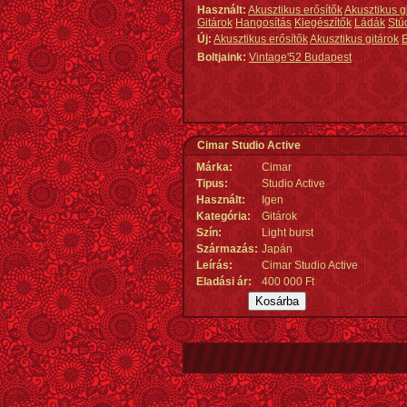
Használt:
Akusztikus erősítők
Akusztikus g
Gitárok
Hangosítás
Kiegészítők
Ládák
Stú
Új:
Akusztikus erősítők
Akusztikus gitárok
E
Boltjaink:
Vintage'52 Budapest
Cimar Studio Active
Márka:
Cimar
Tipus:
Studio Active
Használt:
Igen
Kategória:
Gitárok
Szín:
Light burst
Származás
:
Japán
Leírás:
Cimar Studio Active
Eladási ár:
400 000 Ft