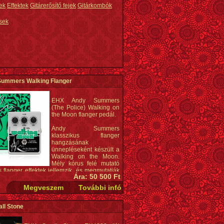
ek
Effektek
Gitárerősítő fejek
Gitárkombók
sek
Summers Walking Flanger
EHX Andy Summers
(The Police) Walking on
the Moon flanger pedál.
Andy Summers
klasszikus flanger
hangzásának
ünnepléseként készült a
Walking on the Moon.
Mély kórus felé mutató
 flanger effektek jellemzik, és megmutatják
Ára: 50 500 Ft
djának különleges részleteit.
ciók:
mmers Analog Flanger / Filter Matrix
ll Stone
a
dulációs sebesség