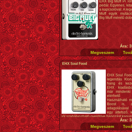
EHX Big Muff Pi To
pedál. Egyenes, kita
a kapcsolóval. A le
Muff egyik mutációj
Big Muff méretű dob
Ára: 3
EHX Soul Food
EHX Soul Food
legendás Klon
hang és keze
EHX kiadásb
már mindenki
elérhető
Használható m
Boost is, 
adagolásával
egy áttetsző, 
jól szabályozható overdrive hangzást kapun
Ára: 3