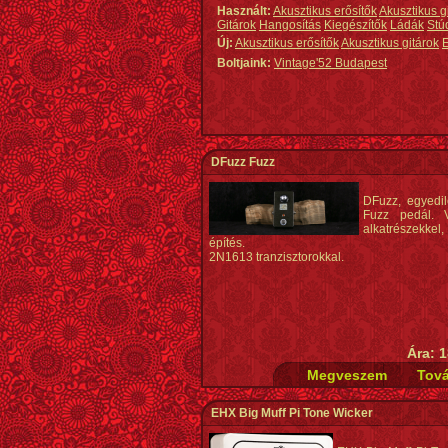
Használt:
Akusztikus erősítők
Akusztikus g
Gitárok
Hangosítás
Kiegészítők
Ládák
Stú
Új:
Akusztikus erősítők
Akusztikus gitárok
E
Boltjaink:
Vintage'52 Budapest
DFuzz Fuzz
DFuzz, egyedile
Fuzz pedál. V
alkatrészek
építés.
2N1613 tranzisztorokkal.
Ára: 1
EHX Big Muff Pi Tone Wicker