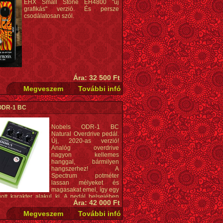
EHX Small Stone EH4800 "új
 flanger alsó határa
grafikás" verzió. És persze
flanger effekt intenzitása
csodálatosan szól.
 DRY kimenet
 analóg
ono
ass
es kiadású grafika
: Walking on the Moon poszter (tervezte:
sephson)
 9.6VDC-200mA adapter (opcionális 9V elem
ozék)
Ára: 32 500 Ft
asztás: 40 mA
: 121x102x57 mm
ODR-1 BC
Nobels ODR-1 BC
Natural Overdrive pedál.
Új, 2020-as verzió!
Analóg overdrive
nagyon kellemes
hanggal, bármilyen
hangszerhez! A
Spectrum potméter
lassan mélyeket és
magasakat emel, így egy
ott karakter alakul ki. A pedál belsejében
Ára: 42 000 Ft
tó Bass Cut kapcsoló vágja a mély
iákat, ha zavaróan sok lenne belőlük. A
kár 18 V egyenáramú center negatív