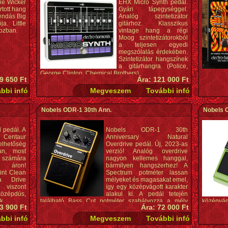
ne Wicker
EHX Micro Synth pedál.
RANGE: a
rtott hang
Gyári tápegységgel.
COLOR: a 
gendás Big
Analóg szintetizátor
Dedikált
a. Little
gitárhoz. Klasszikus
Áramkör:
ozban.
vintage hang a régi
Audio: m
Moog szintetizátorokból
True Byp
a teljesen egyedi
Különleg
megszólalás érdekében.
Tartozék
Szintetizátor hangszínek
Laura Jo
a gitárhangra (Police,
Tartozék
George Clinton, Chemical Brothers).
nem tart
9 650 Ft
Ára: 121 000 Ft
Áramfogy
Méretek
Nobels ODR-1 30th Ann.
Nobels 
 pedál. A
Nobels ODR-1 30th
 Centaur
Anniversary Natural
lhetőség
Overdrive pedál. Új, 2023-as
an, most
verzió! Analóg overdrive
 számára
nagyon kellemes hanggal,
 áron!
bármilyen hangszerhez! A
int Clean
Spectrum potméter lassan
a Drive
mélyeket és magasakat emel,
 viszont
így egy középvágott karakter
középdús,
alakul ki. A pedál tetején
k.
található Bass Cut potméter szabályozza a mély
középvág
3 900 Ft
Ára: 72 000 Ft
frekvenciákat, ha zavaróan sok lenne belőlük. A
találha
pedál akár 18 V egyenáramú center negatív
frekvenc
áramforrással is üzemel, így nagyobb dinamikai
pedál a