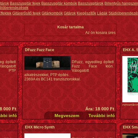
itárok
Basszusgitár fejek
Basszusgitár kombók
Basszusgitárok
Billentyűs hangszer
dióberendezések
ffektek
Gitárerősítő fejek
Gitárkombók
Gitárok
Kiegészítők
Ládák
Stúdióberendezé
Kosár tartalma
Az ön kosara üres
DFuzz Fuzz Face
EHX A. 
g épített
DFuzz, egyedileg épített
álogatott
Fuzz Face klón.
kel, PTP
Válogatott
alkatrészekkel, PTP építés.
2369A és BC141 tranzisztorokkal.
organikus
8 000 Ft
Ára: 18 000 Ft
Andy soun
Specifiká
Andy Su
EHX Micro Synth
EHX Sma
hangzás
RATE: mo