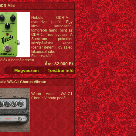
ással is üzemel, így nagyobb dinamikai
nyt kaphatunk. A gombokon lévő jelzés
ODR-Mini
ál, így sötétben is tudjuk használni őket, ha
s.
Nobels ODR-Mini
overdrive pedál. Egy
kicsit karcosabb,
tömörebb hang, mint az
ODR-1. True bypass! A
Spectrum potméter
középállásba kattan
(center detent), így az eq
kikapcsolható.
Fluoreszkáló
lölők a potmétereken.
Ára: 32 000 Ft
dio WA-C1 Chorus Vibrato
Warm Audio WA-C1
Chorus Vibrato pedál.