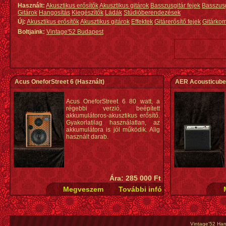
Használt:
Akusztikus erősítők
Akusztikus gitárok
Basszusgitár fejek
Basszus
Gitárok
Hangosítás
Kiegészítők
Ládák
Stúdióberendezések
Új:
Akusztikus erősítők
Akusztikus gitárok
Effektek
Gitárerősítő fejek
Gitárko
Boltjaink:
Vintage'52 Budapest
Acus OneforStreet 6
(Használt)
AER Acousticube
Acus OneforStreet 6 80 watt, a
régebbi verzió, beépített
akkumulátoros-akusztikus erősítő.
Gyakorlatilag használatlan, az
akkumulátora is jól működik. Alig
használt darab.
Ára: 285 000 Ft
Vintage'52 Hang