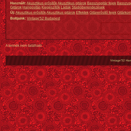
Használt:
Akusztikus erősítők
Akusztikus gitárok
Basszusgitár fejek
Basszus
Gitárok
Hangosítás
Kiegészítők
Ládák
Stúdióberendezések
Új:
Akusztikus erősítők
Akusztikus gitárok
Effektek
Gitárerősítő fejek
Gitárko
Boltjaink:
Vintage'52 Budapest
A termék nem található
Vintage'52 Hang