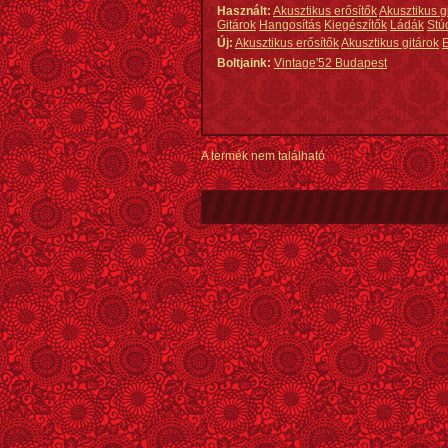
Használt:
Akusztikus erősítők
Akusztikus g
Gitárok
Hangosítás
Kiegészítők
Ládák
Stú
Új:
Akusztikus erősítők
Akusztikus gitárok
E
Boltjaink:
Vintage'52 Budapest
A termék nem található