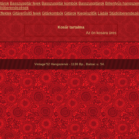
itárok
Basszusgitár fejek
Basszusgitár kombók
Basszusgitárok
Billentyűs hangszer
dióberendezések
ffektek
Gitárerősítő fejek
Gitárkombók
Gitárok
Kiegészítők
Ládák
Stúdióberendezé
Kosár tartalma
Az ön kosara üres
Vintage'52 Hangszerviz - 1136 Bp., Balzac u. 54.