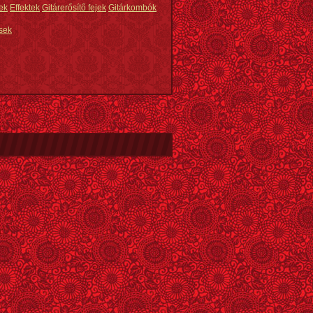
ek
Effektek
Gitárerősítő fejek
Gitárkombók
sek