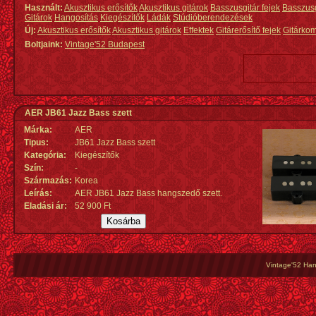
Használt:
Akusztikus erősítők
Akusztikus gitárok
Basszusgitár fejek
Basszus
Gitárok
Hangosítás
Kiegészítők
Ládák
Stúdióberendezések
Új:
Akusztikus erősítők
Akusztikus gitárok
Effektek
Gitárerősítő fejek
Gitárko
Boltjaink:
Vintage'52 Budapest
AER JB61 Jazz Bass szett
Márka:
AER
Tipus:
JB61 Jazz Bass szett
Kategória:
Kiegészítők
Szín:
-
Származás
:
Korea
Leírás:
AER JB61 Jazz Bass hangszedő szett.
Eladási ár:
52 900 Ft
Vintage'52 Hang