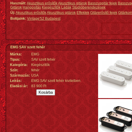
Használt:
Akusztikus erősítők
Akusztikus gitárok
Basszusgitár fejek
Basszus
Gitárok
Hangosítás
Kiegészítők
Ládák
Stúdióberendezések
Új:
Akusztikus erősítők
Akusztikus gitárok
Effektek
Gitárerősítő fejek
Gitárko
Boltjaink:
Vintage'52 Budapest
EMG SAV szett fehér
Márka:
EMG
Tipus:
SAV szett fehér
Kategória:
Kiegészítők
Szín:
fehér
Származás
:
USA
Leírás:
EMG SAV szett fehér kivitelben.
Eladási ár:
83 900 Ft