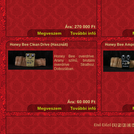
Ára: 270 000 Ft
Honey Bee Clean Drive
(Használt)
Honey Bee Amps 
Honey Bee overdrive.
Arany színű, brutális
overdrive Strathoz.
Dobozában.
Ára: 60 000 Ft
Első Előző
[1]
[
2
] [
3
] [
4
] [