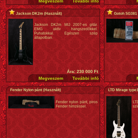
Jackson DK2m
(Használt)
Gotoh SG381 
Jackson DK2m MIJ 2007-es gitár.
EMG aktív hangszedőkkel.
Puhatokkal. Egészen szép
állapotban.
Ára: 230 000 Ft
Fender Nylon pánt
(Használt)
LTD Mirage type
Fender nylon pánt, piros
LT
Fender hímzéssel.
szí