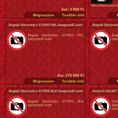
https://www.espgu
Ára: 4 000 Ft
deluxe-87
Bognár Electronics ST-PRO PRL hangszedő szett
Bognár Electron
Bognár Electronics ST-PRO PRL
Bog
hangszedő szett
hang
Ára: 270 000 Ft
Bognár Electronics ST-PRO BLK hangszedő szett
Gretsch G5230T N
Bognár Electronics ST-PRO BLK
Gre
hangszedő szett
Big
márc