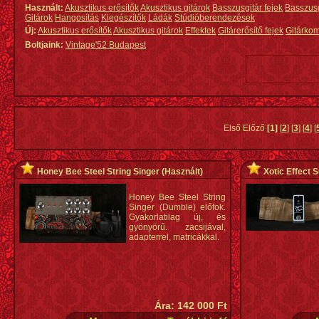
Használt:
Akusztikus erősítők
Akusztikus gitárok
Basszusgitár fejek
Basszus
Gitárok
Hangosítás
Kiegészítők
Ládák
Stúdióberendezések
Új:
Akusztikus erősítők
Akusztikus gitárok
Effektek
Gitárerősítő fejek
Gitárko
Boltjaink:
Vintage'52 Budapest
Első Előző
[1]
[
2
] [
3
] [
4
] [
Honey Bee Steel String Singer
(Használt)
Xotic Effect 
Honey Bee Steel String
Singer (Dumble) előfok.
Gyakorlatilag új, és
gyönyörű. zacsijával,
adapterrel, matricákkal.
Ára: 142 000 Ft