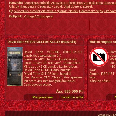
Használt:
Akusztikus erősítők
Akusztikus gitárok
Basszusgitár fejek
Basszus
Gitárok
Hangosítás
Kiegészítők
Ládák
Stúdióberendezések
Új:
Akusztikus erősítők
Akusztikus gitárok
Effektek
Gitárerősítő fejek
Gitárko
Boltjaink:
Vintage'52 Budapest
David Eden WT800+XLT410+XLT115
(Használt)
Hartke Hughes A
David Eden WT800B (2005.12.09-i
Har
darab, de gyakorlatilag új.)
bas
Furman PL-8CE hálózati kondícionáló
Watt
Line6 Relay G90 adó-vevő, antennákkal.
Hug
Mindez egy SKB gurulós konténerben.
410
David Eden XLT410 láda, huzattal.
Watt.
David Eden XLT115 láda, huzattal.
Ampeg BSE115T U
Van Damme OFC Classic Pro speaker
láda.
Multicore 4x4 mm hangfalkábelekkel.
Kábelek nélkül.
Csak egyben eladó.
Ára: 880 000 Ft
Vintage'52 Hang