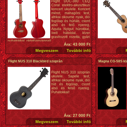
Flight DUC-380 CEQ
Coral elektro-akusztikus
koncert ukulele. Koncert
méret, mahagóni test,
afrikai okoume nyak, dió
fogólap és húrláb, csont
alsó és felő nyereg,
Aquila Nylgut húrokkal,
ívelt hátoldal, lézer
gravírozott rozetta, gyári
puhatokkal, oktatóanyaggal!
Ára: 43 000 Ft
Flight NUS 310 Blackbird szoprán
Magna CG-58S kla
Flight NUS 310 szoprán
ukulele. Sapele test,
afrikai okoume nyak, dió
híd és fogólap, csont
alsó és felső nyereg.
Puhatokkal!
Ára: 27 000 Ft