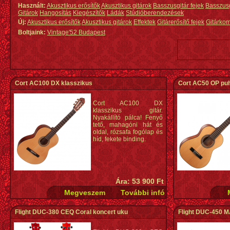
Használt:
Akusztikus erősítők
Akusztikus gitárok
Basszusgitár fejek
Basszus
Gitárok
Hangosítás
Kiegészítők
Ládák
Stúdióberendezések
Új:
Akusztikus erősítők
Akusztikus gitárok
Effektek
Gitárerősítő fejek
Gitárko
Boltjaink:
Vintage'52 Budapest
Cort AC100 DX klasszikus
Cort AC50 OP pu
Cort AC100 DX
klasszikus gitár.
Nyakállító pálca! Fenyő
tető, mahagóni hát és
oldal, rózsafa fogólap és
híd, fekete binding.
Ára: 53 900 Ft
Flight DUC-380 CEQ Coral koncert uku
Flight DUC-450 