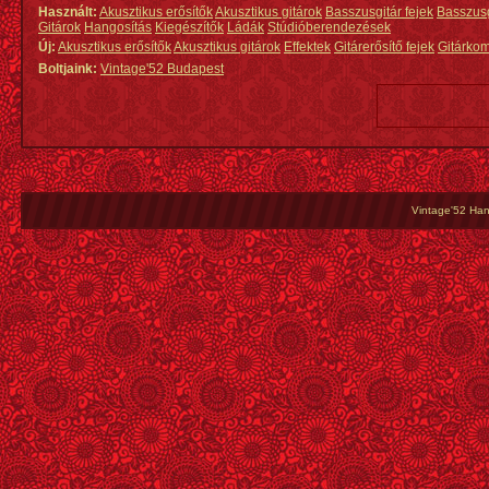
Használt:
Akusztikus erősítők
Akusztikus gitárok
Basszusgitár fejek
Basszus
Gitárok
Hangosítás
Kiegészítők
Ládák
Stúdióberendezések
Új:
Akusztikus erősítők
Akusztikus gitárok
Effektek
Gitárerősítő fejek
Gitárko
Boltjaink:
Vintage'52 Budapest
Vintage'52 Hang