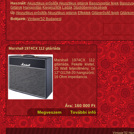
Használt:
Akusztikus erősítők
Akusztikus gitárok
Basszusgitár fejek
Basszus
Gitárok
Hangosítás
Kiegészítők
Ládák
Stúdióberendezések
Új:
Akusztikus erősítők
Akusztikus gitárok
Effektek
Gitárerősítő fejek
Gitárko
Boltjaink:
Vintage'52 Budapest
Marshall 1974CX 112 gitárláda
Marshall 1974CX 112
gitárláda. Fekete kivitel,
20 Watt teljesítmény, 1x
12" G12M-20 hangszóró,
16 Ohm impedancia.
Ára: 160 000 Ft
Vintage'52 Hang